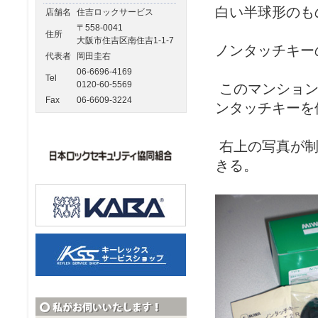
白い半球形のも
店舗名
住吉ロックサービス
〒558-0041
住所
大阪市住吉区南住吉1-1-7
ノンタッチキー
代表者
岡田圭右
06-6696-4169
Tel
0120-60-5569
このマンション
Fax
06-6609-3224
ンタッチキーを
右上の写真が制
きる。