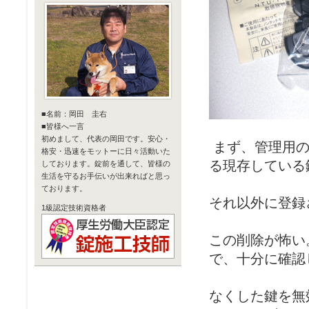
■名前：岡田 圭右
■皆様へ一言
初めまして、代表の岡田です。安心・
まず、管理用の
格安・迅速をモットーに日々活動いた
る現存している
しております。錠前を通して、皆様の
生活を守るお手伝いが出来ればと思っ
ております。
それ以外に登録
1級認定技術資格者
この削除が怖い
で、十分に確認
なくした鍵を無